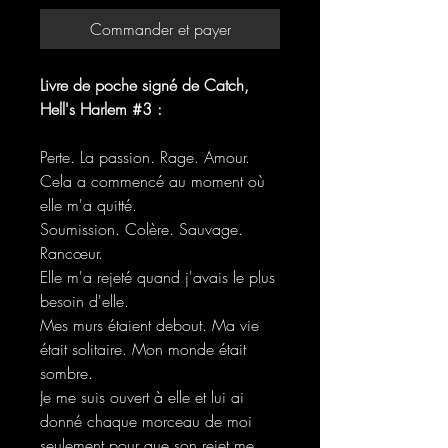
Commander et payer
Livre de poche signé de Catch,
Hell's Harlem #3 :
Perte. La passion. Rage. Amour.
Cela a commencé au moment où
elle m'a quitté.
Soumission. Colère. Sauvage.
Rancœur.
Elle m'a rejeté quand j'avais le plus
besoin d'elle.
Mes murs étaient debout. Ma vie
était solitaire. Mon monde était
sombre.
Je me suis ouvert à elle et lui ai
donné chaque morceau de moi
seulement pour que son rejet me