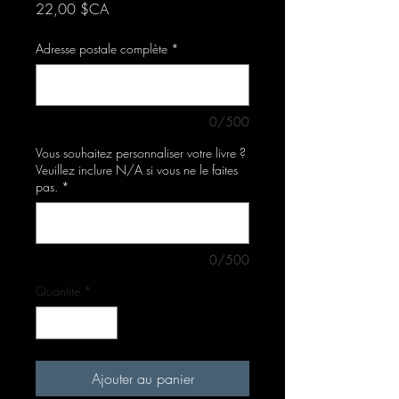
Prix
22,00 $CA
Adresse postale complète
*
0/500
Vous souhaitez personnaliser votre livre ?
Veuillez inclure N/A si vous ne le faites
pas.
*
0/500
Quantité
*
Ajouter au panier