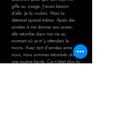
gifle au visage. J'avais besoin
d'elle. Je la voulais. Mais la
détestait quand même. Après des
années à me donner aux autres,
elle retombe dans ma vie au
moment où je m'y attendais le
moins. Avec tant d'années entre
nous, nous sommes retombés dans
une routine facile. Ce n'était plus la
fille dont j'étais tombé amoureux,
mais une femme qui fuyait ses
démons pour atterrir dans les bras
d'un monstre...