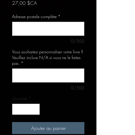
Prix
27,00 $CA
Adresse postale complète
*
0/500
Vous souhaitez personnaliser votre livre ?
Veuillez inclure N/A si vous ne le faites
pas.
*
0/500
Quantité
*
Ajouter au panier