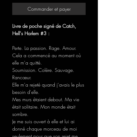
Commander et payer
Livre de poche signé de Catch,
Hell's Harlem #3 :
Perte. La passion. Rage. Amour.
Cela a commencé au moment où
elle m'a quitté.
Soumission. Colère. Sauvage.
Rancœur.
Elle m'a rejeté quand j'avais le plus
besoin d'elle.
Mes murs étaient debout. Ma vie
était solitaire. Mon monde était
sombre.
Je me suis ouvert à elle et lui ai
donné chaque morceau de moi
seulement pour que son rejet me