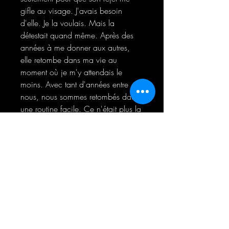
gifle au visage. J'avais besoin
d'elle. Je la voulais. Mais la
détestait quand même. Après des
années à me donner aux autres,
elle retombe dans ma vie au
moment où je m'y attendais le
moins. Avec tant d'années entre
nous, nous sommes retombés dans
une routine facile. Ce n'était plus la
fille dont j'étais tombé amoureux,
mais une femme qui fuyait ses
démons pour atterrir dans les bras
d'un monstre...