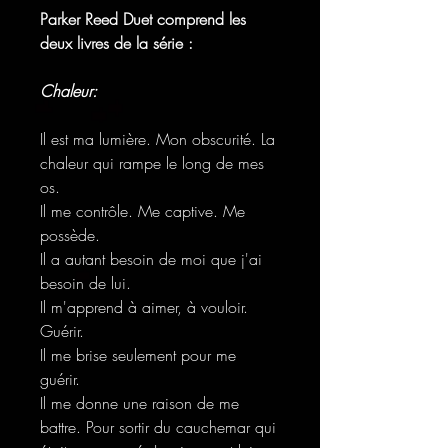
Parker Reed Duet comprend les
deux livres de la série :
Chaleur:
Il est ma lumière. Mon obscurité. La
chaleur qui rampe le long de mes
os.
Il me contrôle. Me captive. Me
possède.
Il a autant besoin de moi que j'ai
besoin de lui.
Il m'apprend à aimer, à vouloir.
Guérir.
Il me brise seulement pour me
guérir.
Il me donne une raison de me
battre. Pour sortir du cauchemar qui