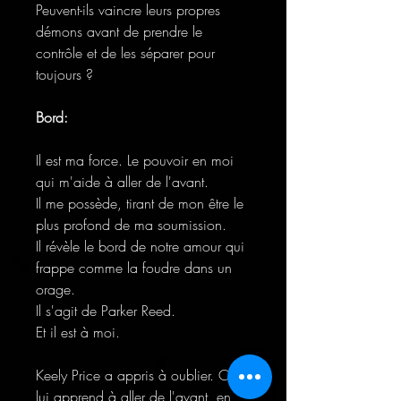
Peuvent-ils vaincre leurs propres
démons avant de prendre le
contrôle et de les séparer pour
toujours ?
Bord:
Il est ma force. Le pouvoir en moi
qui m'aide à aller de l'avant.
Il me possède, tirant de mon être le
plus profond de ma soumission.
Il révèle le bord de notre amour qui
frappe comme la foudre dans un
orage.
Il s'agit de Parker Reed.
Et il est à moi.
Keely Price a appris à oublier. On
lui apprend à aller de l'avant, en