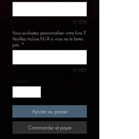
0/500
Vous souhaitez personnaliser votre livre ?
Veuillez inclure N/A si vous ne le faites
pas.
*
0/500
Quantité
*
Ajouter au panier
Commander et payer