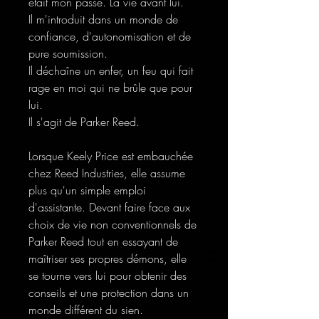
était mon passé. La vie avant lui.
Il m'introduit dans un monde de
confiance, d'autonomisation et de
pure soumission.
Il déchaîne un enfer, un feu qui fait
rage en moi qui ne brûle que pour
lui.
Il s'agit de Parker Reed.
Lorsque Keely Price est embauchée
chez Reed Industries, elle assume
plus qu'un simple emploi
d'assistante. Devant faire face aux
choix de vie non conventionnels de
Parker Reed tout en essayant de
maîtriser ses propres démons, elle
se tourne vers lui pour obtenir des
conseils et une protection dans un
monde différent du sien.