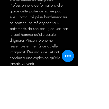
Professionnelle de formation, elle
garde cette partie de sa vie pour
elle. L'obscurité pèse lourdement sur
sa poitrine, se mélangeant aux
battements de son cœur, causés par
le seul homme qu'elle essaie
d'ignorer. Vincent Stone ne
ressemble en rien à ce qu'elle
imaginait. Des mois de flirt ont
conduit à une explosion qu'elle n'a
jamais vu venir.
Ce n'est que lorsque les limites de
Creena et Stone sont testées qu'ils
réalisent exactement ce qu'ils vont
faire pour trouver la paix que leur
famille et leurs amis méritent.