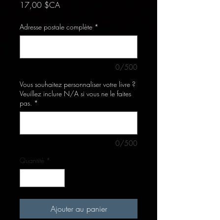
Prix
17,00 $CA
Adresse postale complète
*
0/500
Vous souhaitez personnaliser votre livre ?
Veuillez inclure N/A si vous ne le faites
pas.
*
0/500
Quantité
*
Ajouter au panier