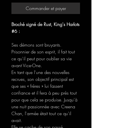
Commander et payer
Broché signé de Rust, King's Harlots
#6 :
Ses démons sont bruyants.
Prisonnier de son esprit, il fait tout
ce qu'il peut pour oublier sa vie
avant Vice-One.
En tant que l'une des nouvelles
recrues, son objectif principal est
que ses « frères » lui fassent
confiance et il fera à peu près tout
pour que cela se produise. Jusqu'à
une nuit passionnée avec Creena
Chan, l'armée était tout ce qu'il
avait.
Elle se cache de son passé.