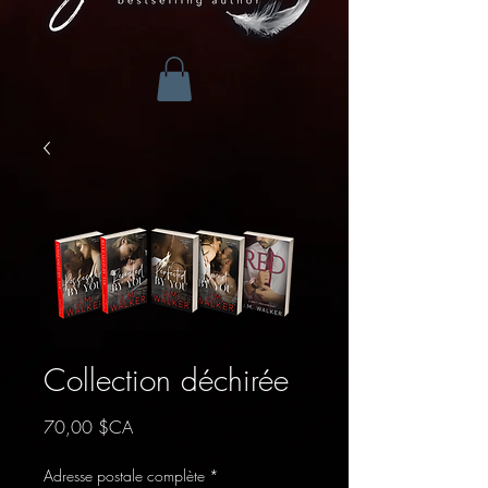
Collection déchirée
Prix
70,00 $CA
Adresse postale complète
*