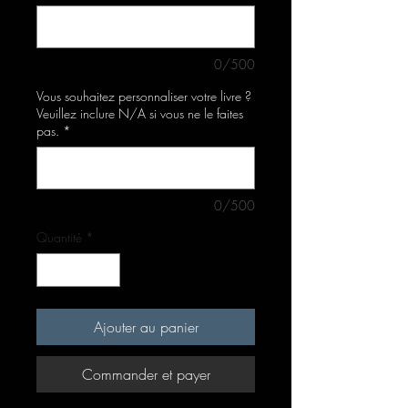
0/500
Vous souhaitez personnaliser votre livre ?
Veuillez inclure N/A si vous ne le faites
pas.
*
0/500
Quantité
*
Ajouter au panier
Commander et payer