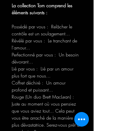
La collection Torn comprend les
éléments suivants :
Possédé par vous :
Relâcher le
contrôle est un soulagement…
Révélé par vous :
Le tranchant de
l'amour…
Perfectionné par vous :
Un besoin
dévorant…
Lié par vous :
Lié par un amour
plus fort que nous…
Coffret déchiré :
Un amour
profond et puissant...
Rouge (Un duo Brett MacLean) :
Juste au moment où vous pensiez
que vous aviez tout... Cela peut
vous être arraché de la manière la
plus dévastatrice. Serez-vous prêt à